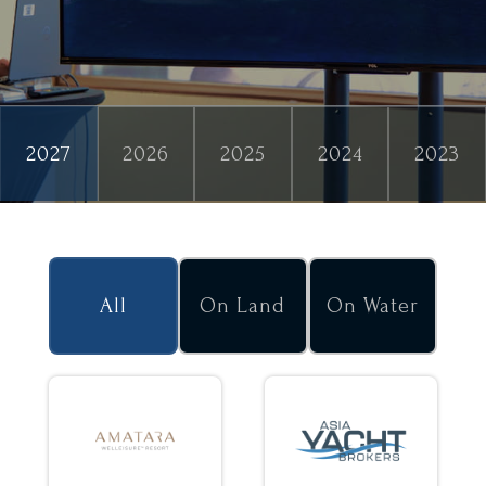
Exhibitors Show Year Buttons Filter
2027
2026
2025
2024
2023
On land - On water filter
All
On Land
On Water