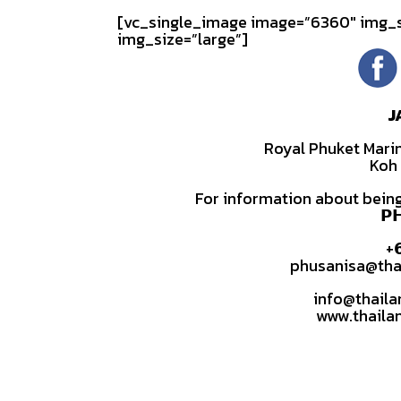
[vc_single_image image=”6360″ img_s
img_size=”large”]
J
Royal Phuket Mari
Koh 
For information about being
𝗣
+
phusanisa@tha
info@thail
www.thaila