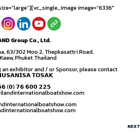
ize=”large”][vc_single_image image=”6336″
AND Group Co., Ltd.
na, 63/302 Moo 2, Thepkasattri Road,
Kaew, Phuket Thailand
 an exhibitor and / or Sponsor, please contact
𝗨𝗦𝗔𝗡𝗜𝗦𝗔 𝗧𝗢𝗦𝗔𝗞
𝟲 (𝟬) 𝟳𝟲 𝟲𝟬𝟬 𝟮𝟮𝟱
ilandinternationalboatshow.com
andinternationalboatshow.com
ndinternationalboatshow.com
NEXT