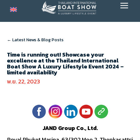
a
← Latest News & Blog Posts
Time is running out! Showcase your
excellence at the Thailand International
Boat Show A Luxury Lifestyle Event 2024 –
limited avail ability
พ.ย. 22, 2023
JAND Group Co., Ltd.
Royal Phuket Marina, 63/302 Moo 2, Thepkasattri