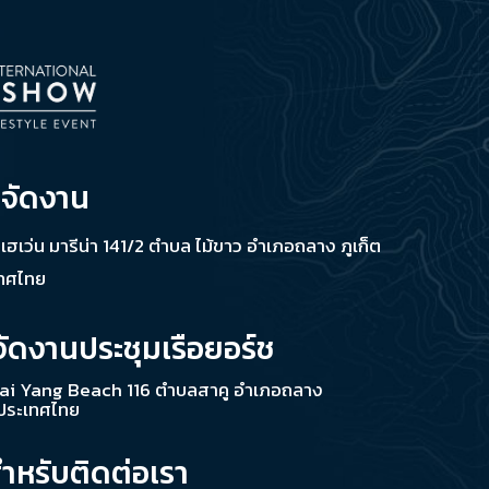
่จัดงาน
ช เฮเว่น มารีน่า 141/2 ตำบล ไม้ขาว อำเภอถลาง ภูเก็ต
เทศไทย
จัดงานประชุมเรือยอร์ช
ai Yang Beach 116 ตำบลสาคู อำเภอถลาง
 ประเทศไทย
สำหรับติดต่อเรา