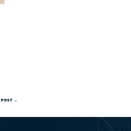
 POST
→