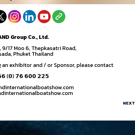
AND Group Co., Ltd.
, 9/17 Moo 6, Thepkasatri Road,
sada, Phuket Thailand
 an exhibitor and / or Sponsor, please contact
𝟲 (𝟬) 𝟳𝟲 𝟲𝟬𝟬 𝟮𝟮𝟱
andinternationalboatshow.com
ndinternationalboatshow.com
NEXT