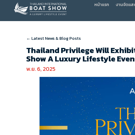
หน้าแรก
งานจัดแส
← Latest News & Blog Posts
Thailand Privilege Will Exhib
Show A Luxury Lifestyle Even
พ.ย. 6, 2025