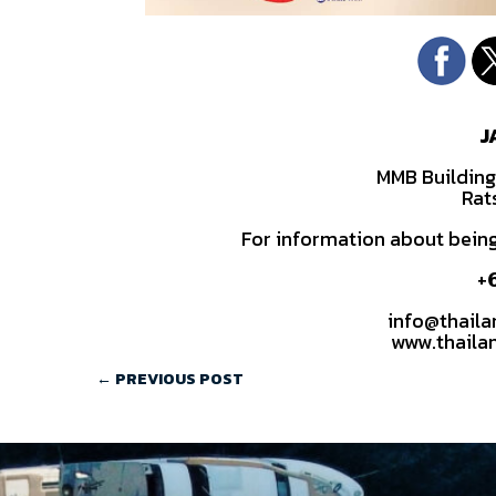
J
MMB Building
Rat
For information about being
+
info@thail
www.thaila
←
PREVIOUS POST