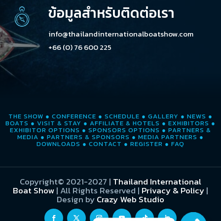
ข้อมูลสำหรับติดต่อเรา
info@thailandinternationalboatshow.com
+66 (0) 76 600 225
THE SHOW
●
CONFERENCE
●
SCHEDULE
●
GALLERY
●
NEWS
●
BOATS
●
VISIT & STAY
●
AFFILIATE & HOTELS
●
EXHIBITORS
●
EXHIBITOR OPTIONS
●
SPONSORS OPTIONS
●
PARTNERS &
MEDIA
●
PARTNERS & SPONSORS
●
MEDIA PARTNERS
●
DOWNLOADS
●
CONTACT
●
REGISTER
●
FAQ
Copyright© 2021-2027
|
Thailand International
Boat Show
| All Rights Reserved |
Privacy & Policy
|
Design by
Crazy Web Studio