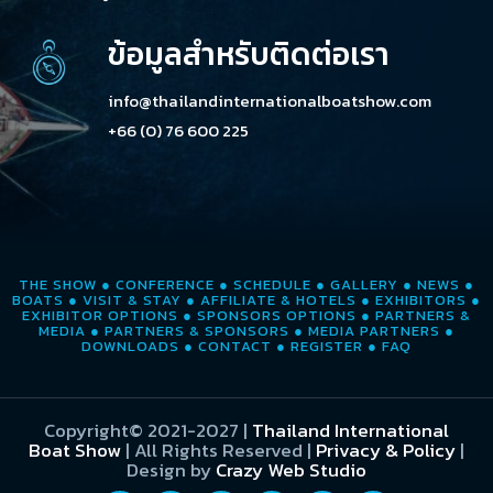
ข้อมูลสำหรับติดต่อเรา
info@thailandinternationalboatshow.com
+66 (0) 76 600 225
THE SHOW
●
CONFERENCE
●
SCHEDULE
●
GALLERY
●
NEWS
●
BOATS
●
VISIT & STAY
●
AFFILIATE & HOTELS
●
EXHIBITORS
●
EXHIBITOR OPTIONS
●
SPONSORS OPTIONS
●
PARTNERS &
MEDIA
●
PARTNERS & SPONSORS
●
MEDIA PARTNERS
●
DOWNLOADS
●
CONTACT
●
REGISTER
●
FAQ
Copyright© 2021-2027
|
Thailand International
Boat Show
| All Rights Reserved |
Privacy & Policy
|
Design by
Crazy Web Studio