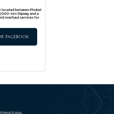
lly located between Phuket
 1,000-ton Slipway and a
and overhaul services for
TOR FACEBOOK