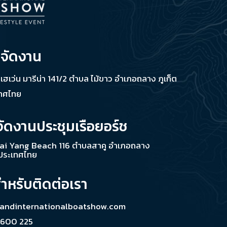
่จัดงาน
ช เฮเว่น มารีน่า 141/2 ตำบล ไม้ขาว อำเภอถลาง ภูเก็ต
เทศไทย
จัดงานประชุมเรือยอร์ช
ai Yang Beach 116 ตำบลสาคู อำเภอถลาง
 ประเทศไทย
สำหรับติดต่อเรา
landinternationalboatshow.com
 600 225