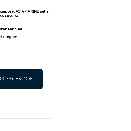
ingapore. ASIAMARINE sells
ss covers:
erranean Sea
ic region
TOR FACEBOOK