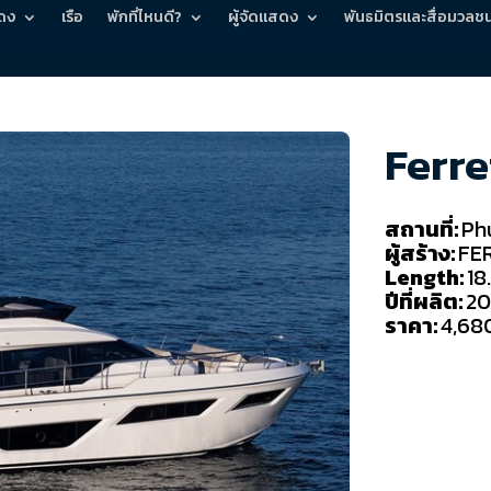
ดง
เรือ
พักที่ไหนดี?
ผู้จัดแสดง
พันธมิตรและสื่อมวลช
Ferre
สถานที่:
Ph
ผู้สร้าง:
FE
Length:
18
ปีที่ผลิต:
20
ราคา:
4,68