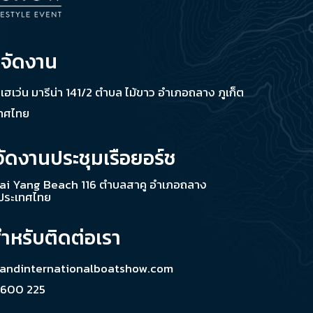
่จัดงาน
ช เฮเว่น มารีน่า 141/2 ตำบล ไม้ขาว อำเภอถลาง ภูเก็ต
เทศไทย
จัดงานประชุมเรือยอร์ช
ai Yang Beach 116 ตำบลสาคู อำเภอถลาง
 ประเทศไทย
สำหรับติดต่อเรา
landinternationalboatshow.com
 600 225