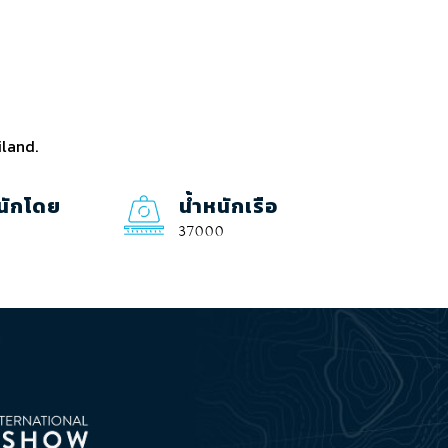
iland.
นักโดย
น้ำหนักเรือ
37000