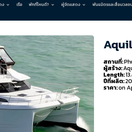
ดง
เรือ
พักที่ไหนดี?
ผู้จัดแสดง
พันธมิตรและสื่อมวลช
Aqui
สถานที่:
Ph
ผู้สร้าง:
Aqu
Length:
13
ปีที่ผลิต:
20
ราคา:
on A