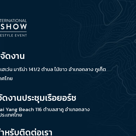
่จัดงาน
ช เฮเว่น มารีน่า 141/2 ตำบล ไม้ขาว อำเภอถลาง ภูเก็ต
เทศไทย
จัดงานประชุมเรือยอร์ช
ai Yang Beach 116 ตำบลสาคู อำเภอถลาง
 ประเทศไทย
สำหรับติดต่อเรา