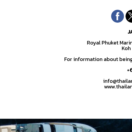
J
Royal Phuket Mari
Koh 
For information about being
+
info@thail
www.thaila