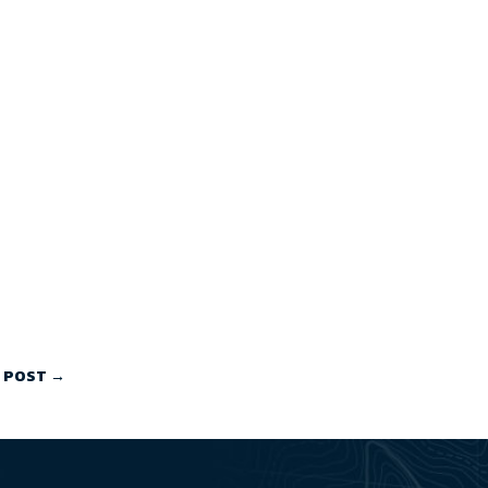
 POST
→