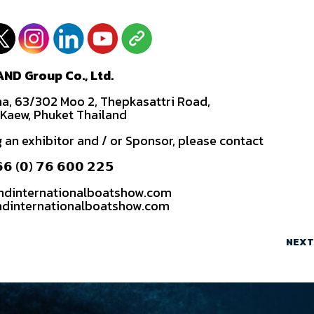
AND Group Co., Ltd.
na, 63/302 Moo 2, Thepkasattri Road,
Kaew, Phuket Thailand
 an exhibitor and / or Sponsor, please contact
𝟲 (𝟬) 𝟳𝟲 𝟲𝟬𝟬 𝟮𝟮𝟱
andinternationalboatshow.com
ndinternationalboatshow.com
NEXT