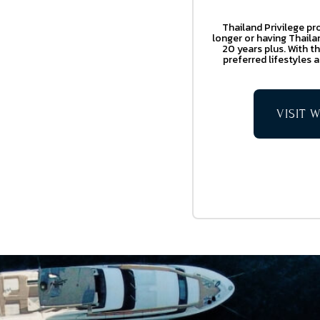
Thailand Privilege pr
longer or having Thail
20 years plus. With t
preferred lifestyles 
VISIT 