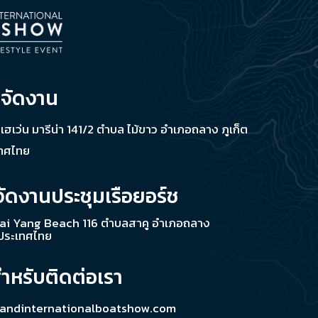
่จัดงาน
ช เฮเว่น มารีน่า 141/2 ตำบล ไม้ขาว อำเภอถลาง ภูเก็ต
เทศไทย
จัดงานประชุมเรือยอร์ช
ai Yang Beach 116 ตำบลสาคู อำเภอถลาง
 ประเทศไทย
สำหรับติดต่อเรา
landinternationalboatshow.com