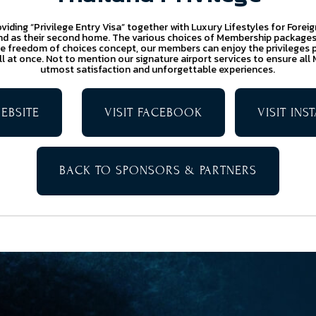
oviding “Privilege Entry Visa” together with Luxury Lifestyles for Forei
and as their second home. The various choices of Membership packages
he freedom of choices concept, our members can enjoy the privileges p
all at once. Not to mention our signature airport services to ensure all
utmost satisfaction and unforgettable experiences.
WEBSITE
VISIT FACEBOOK
VISIT IN
BACK TO SPONSORS & PARTNERS