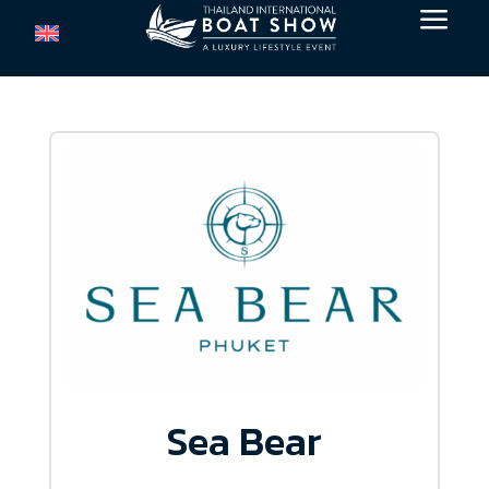
a
Sea Bear