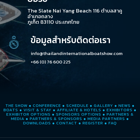
The Slate Nai Yang Beach 116 ตำบลสาคู
อำเภอถลาง
ภูเก็ต 83110 ประเทศไทย
ข้อมูลสำหรับติดต่อเรา
info@thailandinternationalboatshow.com
+66 (0) 76 600 225
THE SHOW
●
CONFERENCE
●
SCHEDULE
●
GALLERY
●
NEWS
●
BOATS
●
VISIT & STAY
●
AFFILIATE & HOTELS
●
EXHIBITORS
●
EXHIBITOR OPTIONS
●
SPONSORS OPTIONS
●
PARTNERS &
MEDIA
●
PARTNERS & SPONSORS
●
MEDIA PARTNERS
●
DOWNLOADS
●
CONTACT
●
REGISTER
●
FAQ