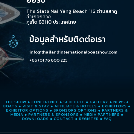
The Slate Nai Yang Beach 116 ตำบลสาคู
อำเภอถลาง
ภูเก็ต 83110 ประเทศไทย
ข้อมูลสำหรับติดต่อเรา
info@thailandinternationalboatshow.com
+66 (0) 76 600 225
THE SHOW
●
CONFERENCE
●
SCHEDULE
●
GALLERY
●
NEWS
●
BOATS
●
VISIT & STAY
●
AFFILIATE & HOTELS
●
EXHIBITORS
●
EXHIBITOR OPTIONS
●
SPONSORS OPTIONS
●
PARTNERS &
MEDIA
●
PARTNERS & SPONSORS
●
MEDIA PARTNERS
●
DOWNLOADS
●
CONTACT
●
REGISTER
●
FAQ