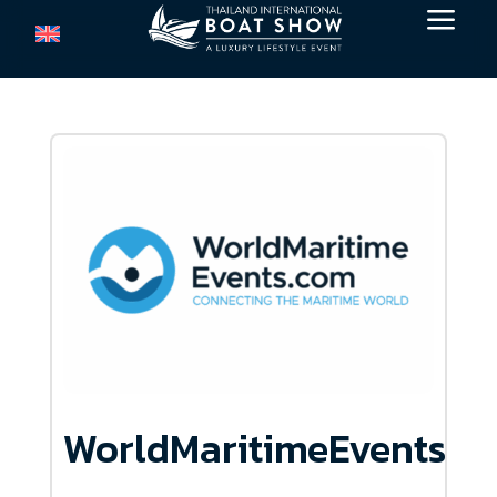
a
WorldMaritimeEvents.c