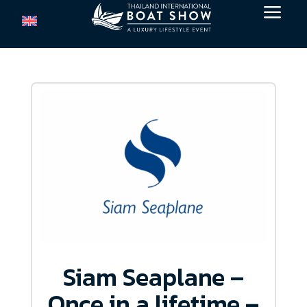
a
Siam Seaplane –
Once in a lifetime –