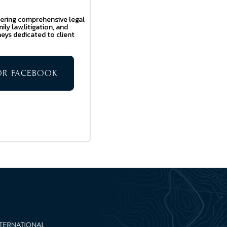
ffering comprehensive legal
ily law,litigation, and
eys dedicated to client
TOR FACEBOOK