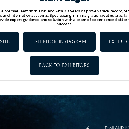
s a premier law firm in Thailand with 20 years of proven track record,o
 and international clients. Specializing in immaigration,real estate, fam
rovide expert guidance and solution with a team of expericenced attorn
success.
SITE
EXHIBITOR INSTAGRAM
EXHIBI
BACK TO EXHIBITORS