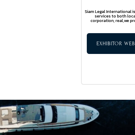
Siam Legal International i
services to both local
corporation, real,we p
EXHIBITOR WEB