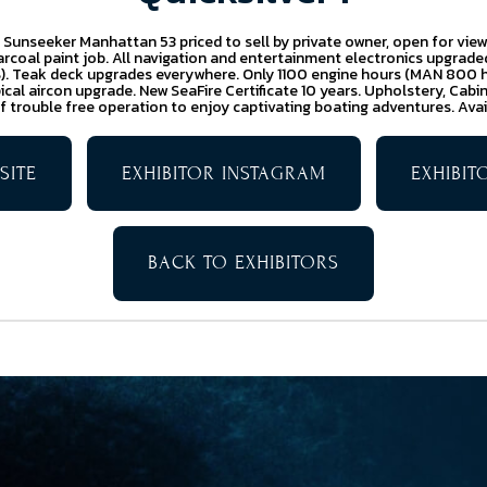
 Sunseeker Manhattan 53 priced to sell by private owner, open for viewin
charcoal paint job. All navigation and entertainment electronics upgrad
. Teak deck upgrades everywhere. Only 1100 engine hours (MAN 800 
ical aircon upgrade. New SeaFire Certificate 10 years. Upholstery, Cabi
f trouble free operation to enjoy captivating boating adventures. Avai
SITE
EXHIBITOR INSTAGRAM
EXHIBI
BACK TO EXHIBITORS