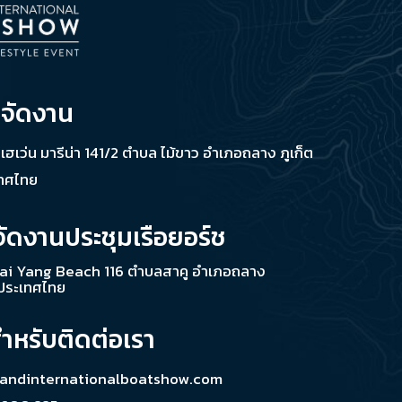
่จัดงาน
ช เฮเว่น มารีน่า 141/2 ตำบล ไม้ขาว อำเภอถลาง ภูเก็ต
เทศไทย
จัดงานประชุมเรือยอร์ช
ai Yang Beach 116 ตำบลสาคู อำเภอถลาง
 ประเทศไทย
สำหรับติดต่อเรา
landinternationalboatshow.com