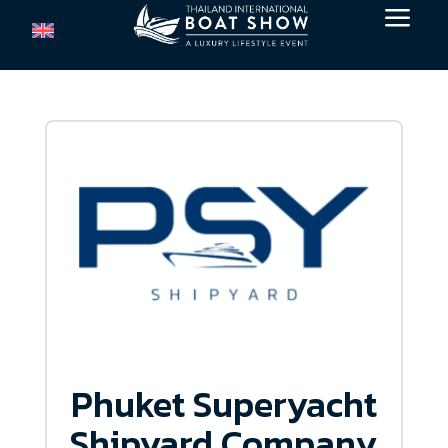
a
Phuket Superyacht
Shipyard Company