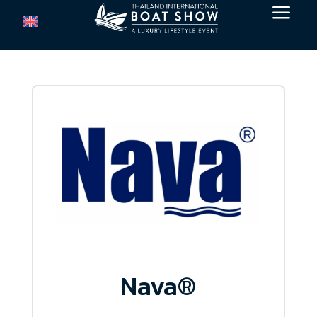
a
Nava®