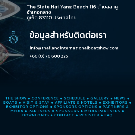
The Slate Nai Yang Beach 116 ตำบลสาคู
อำเภอถลาง
ภูเก็ต 83110 ประเทศไทย
ข้อมูลสำหรับติดต่อเรา
info@thailandinternationalboatshow.com
+66 (0) 76 600 225
THE SHOW
●
CONFERENCE
●
SCHEDULE
●
GALLERY
●
NEWS
●
BOATS
●
VISIT & STAY
●
AFFILIATE & HOTELS
●
EXHIBITORS
●
EXHIBITOR OPTIONS
●
SPONSORS OPTIONS
●
PARTNERS &
MEDIA
●
PARTNERS & SPONSORS
●
MEDIA PARTNERS
●
DOWNLOADS
●
CONTACT
●
REGISTER
●
FAQ