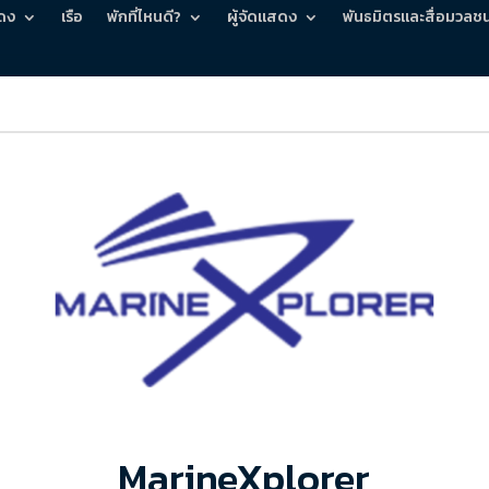
ดง
เรือ
พักที่ไหนดี?
ผู้จัดแสดง
พันธมิตรและสื่อมวลช
MarineXplorer