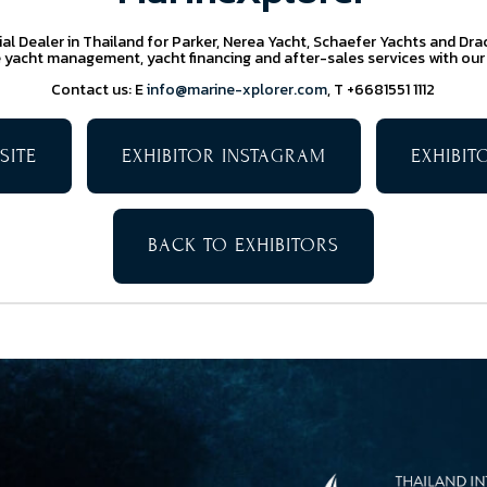
cial Dealer in Thailand for Parker, Nerea Yacht, Schaefer Yachts and 
 yacht management, yacht financing and after-sales services with our
Contact us: E
info@marine-xplorer.com
, T +6681551 1112
SITE
EXHIBITOR INSTAGRAM
EXHIBI
BACK TO EXHIBITORS