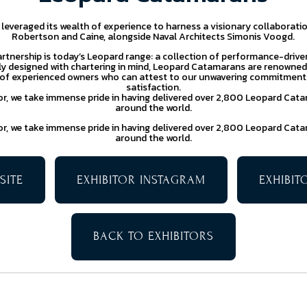
everaged its wealth of experience to harness a visionary collaborati
Robertson and Caine, alongside Naval Architects Simonis Voogd.
artnership is today’s Leopard range: a collection of performance-drive
y designed with chartering in mind, Leopard Catamarans are renowned 
 of experienced owners who can attest to our unwavering commitment
satisfaction.
tor, we take immense pride in having delivered over 2,800 Leopard Cat
around the world.
tor, we take immense pride in having delivered over 2,800 Leopard Cat
around the world.
SITE
EXHIBITOR INSTAGRAM
EXHIBI
BACK TO EXHIBITORS