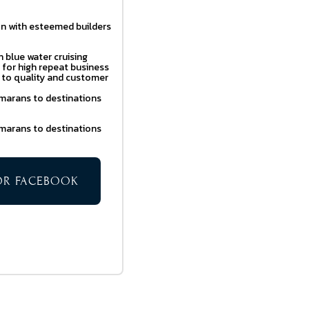
on with esteemed builders
n blue water cruising
for high repeat business
 to quality and customer
amarans to destinations
amarans to destinations
TOR FACEBOOK