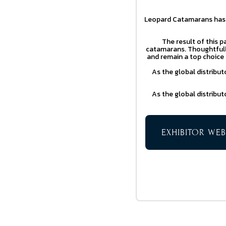
Leopard Catamarans has l
The result of this p
catamarans. Thoughtfull
and remain a top choice
As the global distribu
As the global distribu
EXHIBITOR WEB