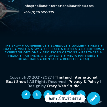
info@thailandinternationalboatshow.com
+66 (0) 76 600 225
THE SHOW
●
CONFERENCE
●
SCHEDULE
●
GALLERY
●
NEWS
●
BOATS
●
VISIT & STAY
●
AFFILIATE & HOTELS
●
EXHIBITORS
●
EXHIBITOR OPTIONS
●
SPONSORS OPTIONS
●
PARTNERS &
MEDIA
●
PARTNERS & SPONSORS
●
MEDIA PARTNERS
●
DOWNLOADS
●
CONTACT
●
REGISTER
●
FAQ
Copyright© 2021-2027
|
Thailand International
Boat Show
| All Rights Reserved |
Privacy & Policy
|
Design by
Crazy Web Studio
ลงทะเบียนร่วมงาน
WeChat ID: ThaiIntBoatShow
Open