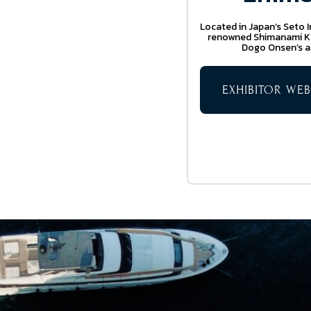
Located in Japan’s Seto 
renowned Shimanami Kaid
Dogo Onsen’s an
EXHIBITOR WEB