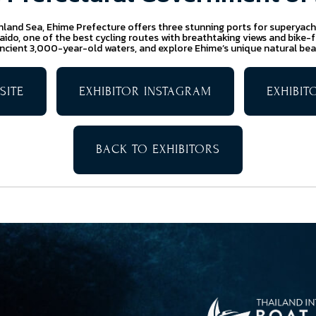
Inland Sea, Ehime Prefecture offers three stunning ports for superyach
o, one of the best cycling routes with breathtaking views and bike-fr
cient 3,000-year-old waters, and explore Ehime’s unique natural bea
SITE
EXHIBITOR INSTAGRAM
EXHIBI
BACK TO EXHIBITORS