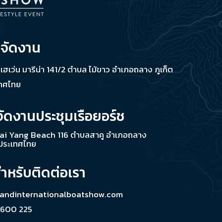
่จัดงาน
ช เฮเว่น มารีน่า 141/2 ตำบล ไม้ขาว อำเภอถลาง ภูเก็ต
เทศไทย
จัดงานประชุมเรือยอร์ช
ai Yang Beach 116 ตำบลสาคู อำเภอถลาง
 ประเทศไทย
สำหรับติดต่อเรา
landinternationalboatshow.com
 600 225