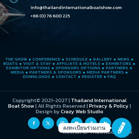
info@thailandinternationalboatshow.com
+66 (0) 76 600 225
THE SHOW
●
CONFERENCE
●
SCHEDULE
●
GALLERY
●
NEWS
●
BOATS
●
VISIT & STAY
●
AFFILIATE & HOTELS
●
EXHIBITORS
●
EXHIBITOR OPTIONS
●
SPONSORS OPTIONS
●
PARTNERS &
MEDIA
●
PARTNERS & SPONSORS
●
MEDIA PARTNERS
●
DOWNLOADS
●
CONTACT
●
REGISTER
●
FAQ
Copyright© 2021-2027
|
Thailand International
Boat Show
| All Rights Reserved |
Privacy & Policy
|
Design by
Crazy Web Studio
ลงทะเบียนร่วมงาน
WeChat ID: ThaiIntBoatShow
O
p
e
n
c
h
at