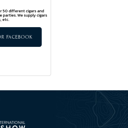
r 50 different cigars and
e parties. We supply cigars
, etc.
TOR FACEBOOK