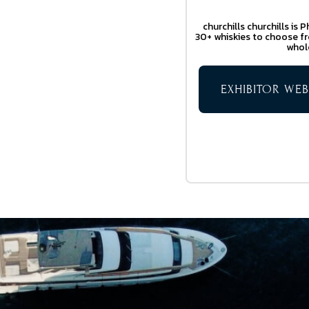
churchills churchills is
30+ whiskies to choose fro
whole
EXHIBITOR WEB