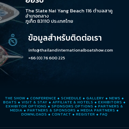
The Slate Nai Yang Beach 116 ตำบลสาคู
อำเภอถลาง
ภูเก็ต 83110 ประเทศไทย
ข้อมูลสำหรับติดต่อเรา
info@thailandinternationalboatshow.com
+66 (0) 76 600 225
THE SHOW
●
CONFERENCE
●
SCHEDULE
●
GALLERY
●
NEWS
●
BOATS
●
VISIT & STAY
●
AFFILIATE & HOTELS
●
EXHIBITORS
●
EXHIBITOR OPTIONS
●
SPONSORS OPTIONS
●
PARTNERS &
MEDIA
●
PARTNERS & SPONSORS
●
MEDIA PARTNERS
●
DOWNLOADS
●
CONTACT
●
REGISTER
●
FAQ