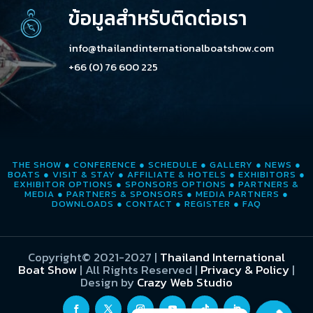
ข้อมูลสำหรับติดต่อเรา
info@thailandinternationalboatshow.com
+66 (0) 76 600 225
THE SHOW
●
CONFERENCE
●
SCHEDULE
●
GALLERY
●
NEWS
●
BOATS
●
VISIT & STAY
●
AFFILIATE & HOTELS
●
EXHIBITORS
●
EXHIBITOR OPTIONS
●
SPONSORS OPTIONS
●
PARTNERS &
MEDIA
●
PARTNERS & SPONSORS
●
MEDIA PARTNERS
●
DOWNLOADS
●
CONTACT
●
REGISTER
●
FAQ
Copyright© 2021-2027
|
Thailand International
Boat Show
| All Rights Reserved |
Privacy & Policy
|
Design by
Crazy Web Studio