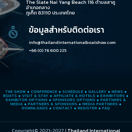
The Slate Nai Yang Beach 116 ตำบลสาคู
อำเภอถลาง
ภูเก็ต 83110 ประเทศไทย
ข้อมูลสำหรับติดต่อเรา
info@thailandinternationalboatshow.com
+66 (0) 76 600 225
THE SHOW
●
CONFERENCE
●
SCHEDULE
●
GALLERY
●
NEWS
●
BOATS
●
VISIT & STAY
●
AFFILIATE & HOTELS
●
EXHIBITORS
●
EXHIBITOR OPTIONS
●
SPONSORS OPTIONS
●
PARTNERS &
MEDIA
●
PARTNERS & SPONSORS
●
MEDIA PARTNERS
●
DOWNLOADS
●
CONTACT
●
REGISTER
●
FAQ
Copyright© 2021-2027
|
Thailand International