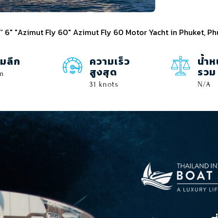
' 6" "Azimut Fly 60" Azimut Fly 60 Motor Yacht in Phuket, Ph
มลึก
ความเร็ว
น้ำห
สูงสุด
รวม
 m
31 knots
N/A