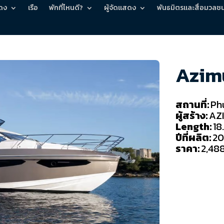
ดง
เรือ
พักที่ไหนดี?
ผู้จัดแสดง
พันธมิตรและสื่อมวลช
Azim
สถานที่:
Ph
ผู้สร้าง:
AZ
Length:
18
ปีที่ผลิต:
20
ราคา:
2,48